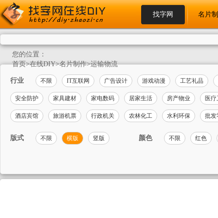
找字网
名片
您的位置：
首页
>
在线DIY
>
名片制作
>
运输物流
行业
不限
IT互联网
广告设计
游戏动漫
工艺礼品
安全防护
家具建材
家电数码
居家生活
房产物业
医疗
酒店宾馆
旅游机票
行政机关
农林化工
水利环保
批发
版式
颜色
不限
横版
竖版
不限
红色