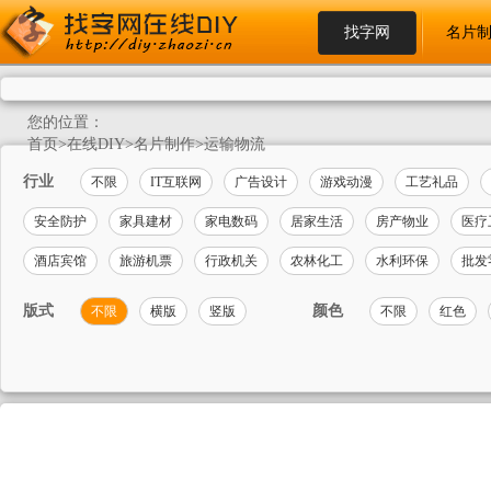
找字网
名片
您的位置：
首页
>
在线DIY
>
名片制作
>
运输物流
行业
不限
IT互联网
广告设计
游戏动漫
工艺礼品
安全防护
家具建材
家电数码
居家生活
房产物业
医疗
酒店宾馆
旅游机票
行政机关
农林化工
水利环保
批发
版式
颜色
不限
横版
竖版
不限
红色