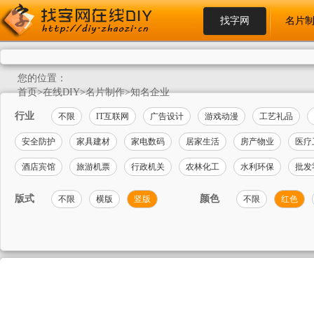
找字网
名片
您的位置：
首页
>
在线DIY
>
名片制作
>
知名企业
行业
不限
IT互联网
广告设计
游戏动漫
工艺礼品
安全防护
家具建材
家电数码
居家生活
房产物业
医疗
酒店宾馆
旅游机票
行政机关
农林化工
水利环保
批发
版式
颜色
不限
横版
竖版
不限
红色