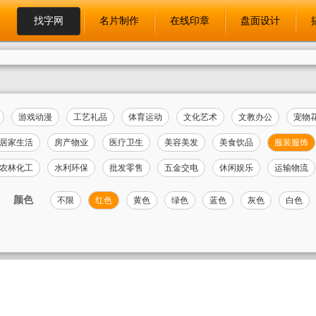
找字网
名片制作
在线印章
盘面设计
游戏动漫
工艺礼品
体育运动
文化艺术
文教办公
宠物
居家生活
房产物业
医疗卫生
美容美发
美食饮品
服装服饰
农林化工
水利环保
批发零售
五金交电
休闲娱乐
运输物流
颜色
不限
红色
黄色
绿色
蓝色
灰色
白色