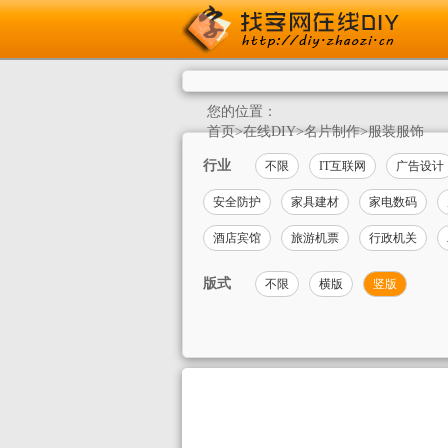
您的位置：
首页
>
在线DIY
>
名片制作
>
服装服饰
行业
不限
IT互联网
广告设计
安全防护
家具建材
家电数码
酒店宾馆
旅游机票
行政机关
版式
不限
横版
竖版