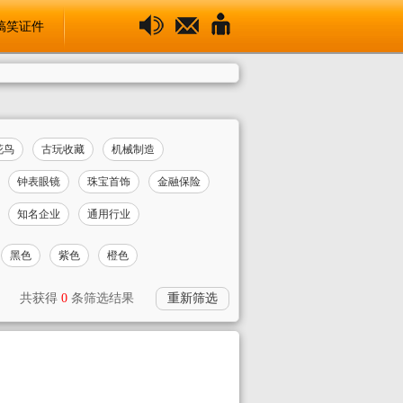
搞笑证件
花鸟
古玩收藏
机械制造
钟表眼镜
珠宝首饰
金融保险
知名企业
通用行业
黑色
紫色
橙色
共获得
0
条筛选结果
重新筛选