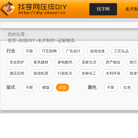
找字网
名片
您的位置：
首页
>
在线DIY
>
名片制作
>
运输物流
行业
不限
IT互联网
广告设计
游戏动漫
工艺礼品
安全防护
家具建材
家电数码
居家生活
房产物业
医疗
酒店宾馆
旅游机票
行政机关
农林化工
水利环保
批发
版式
颜色
不限
横版
竖版
不限
红色