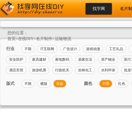
找字网
名片
您的位置：
首页
>
在线DIY
>
名片制作
>
运输物流
行业
不限
IT互联网
广告设计
游戏动漫
工艺礼品
安全防护
家具建材
家电数码
居家生活
房产物业
医疗
酒店宾馆
旅游机票
行政机关
农林化工
水利环保
批发
版式
颜色
不限
横版
竖版
不限
红色