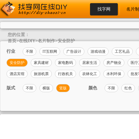
找字网
名片
您的位置：
首页
>
在线DIY
>
名片制作
>
安全防护
行业
不限
IT互联网
广告设计
游戏动漫
工艺礼品
安全防护
家具建材
家电数码
居家生活
房产物业
医疗
酒店宾馆
旅游机票
行政机关
农林化工
水利环保
批发
版式
颜色
不限
横版
竖版
不限
红色