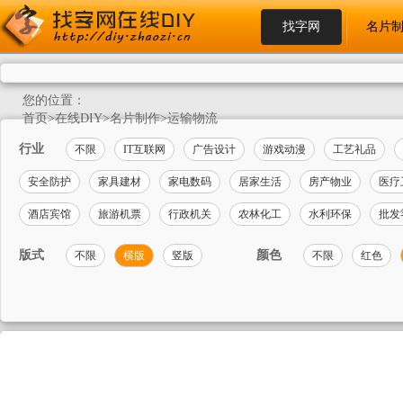
找字网
名片
您的位置：
首页
>
在线DIY
>
名片制作
>
运输物流
行业
不限
IT互联网
广告设计
游戏动漫
工艺礼品
安全防护
家具建材
家电数码
居家生活
房产物业
医疗
酒店宾馆
旅游机票
行政机关
农林化工
水利环保
批发
版式
颜色
不限
横版
竖版
不限
红色