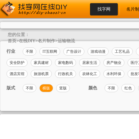
找字网
名片
您的位置：
首页
>
在线DIY
>
名片制作
>
运输物流
行业
不限
IT互联网
广告设计
游戏动漫
工艺礼品
安全防护
家具建材
家电数码
居家生活
房产物业
医疗
酒店宾馆
旅游机票
行政机关
农林化工
水利环保
批发
版式
颜色
不限
横版
竖版
不限
红色