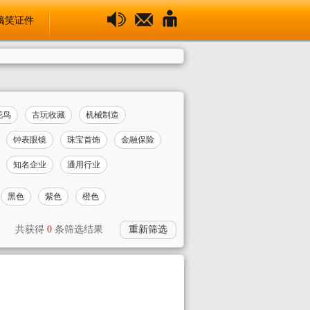
搞笑证件
花鸟
古玩收藏
机械制造
钟表眼镜
珠宝首饰
金融保险
知名企业
通用行业
黑色
紫色
橙色
共获得
0
条筛选结果
重新筛选