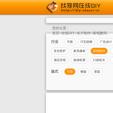
您的位置：
首页
>
在线DIY
>
名片制作
>
家电数码
行业
不限
IT互联网
广告设计
安全防护
家具建材
家电数码
酒店宾馆
旅游机票
行政机关
版式
不限
横版
竖版