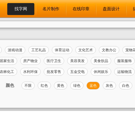
找字网
名片制作
在线印章
盘面设计
游戏动漫
工艺礼品
体育运动
文化艺术
文教办公
宠物
居家生活
房产物业
医疗卫生
美容美发
美食饮品
服装服饰
农林化工
水利环保
批发零售
五金交电
休闲娱乐
运输物流
颜色
不限
红色
黄色
绿色
蓝色
灰色
白色