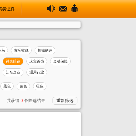
搞笑证件
花鸟
古玩收藏
机械制造
钟表眼镜
珠宝首饰
金融保险
知名企业
通用行业
黑色
紫色
橙色
共获得
0
条筛选结果
重新筛选