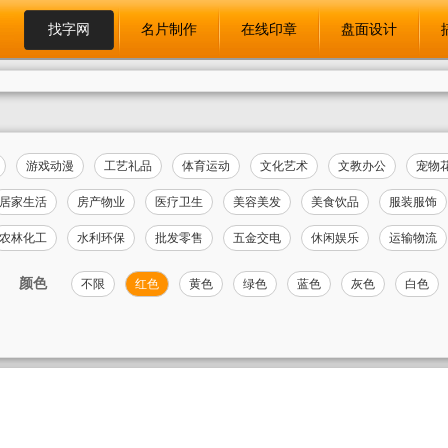
找字网
名片制作
在线印章
盘面设计
游戏动漫
工艺礼品
体育运动
文化艺术
文教办公
宠物
居家生活
房产物业
医疗卫生
美容美发
美食饮品
服装服饰
农林化工
水利环保
批发零售
五金交电
休闲娱乐
运输物流
颜色
不限
红色
黄色
绿色
蓝色
灰色
白色