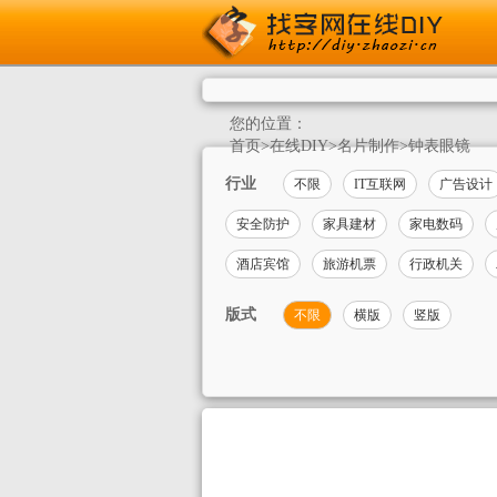
您的位置：
首页
>
在线DIY
>
名片制作
>
钟表眼镜
行业
不限
IT互联网
广告设计
安全防护
家具建材
家电数码
酒店宾馆
旅游机票
行政机关
版式
不限
横版
竖版