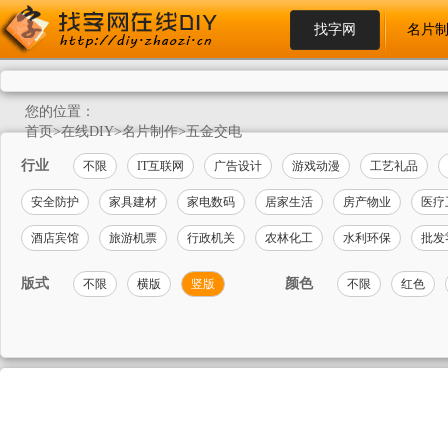
找字网
名片
您的位置：
首页
>
在线DIY
>
名片制作
>
五金交电
行业
不限
IT互联网
广告设计
游戏动漫
工艺礼品
安全防护
家具建材
家电数码
居家生活
房产物业
医疗
酒店宾馆
旅游机票
行政机关
农林化工
水利环保
批发
版式
颜色
不限
横版
竖版
不限
红色