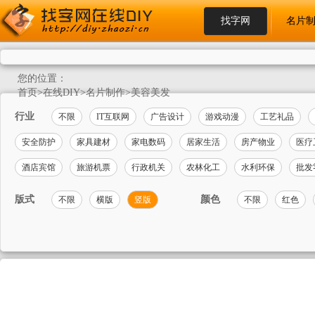
找字网
名片
您的位置：
首页
>
在线DIY
>
名片制作
>
美容美发
行业
不限
IT互联网
广告设计
游戏动漫
工艺礼品
安全防护
家具建材
家电数码
居家生活
房产物业
医疗
酒店宾馆
旅游机票
行政机关
农林化工
水利环保
批发
版式
颜色
不限
横版
竖版
不限
红色