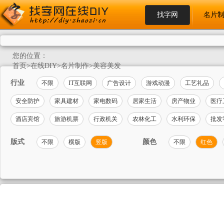
找字网
名片
您的位置：
首页
>
在线DIY
>
名片制作
>
美容美发
行业
不限
IT互联网
广告设计
游戏动漫
工艺礼品
安全防护
家具建材
家电数码
居家生活
房产物业
医疗
酒店宾馆
旅游机票
行政机关
农林化工
水利环保
批发
版式
颜色
不限
横版
竖版
不限
红色