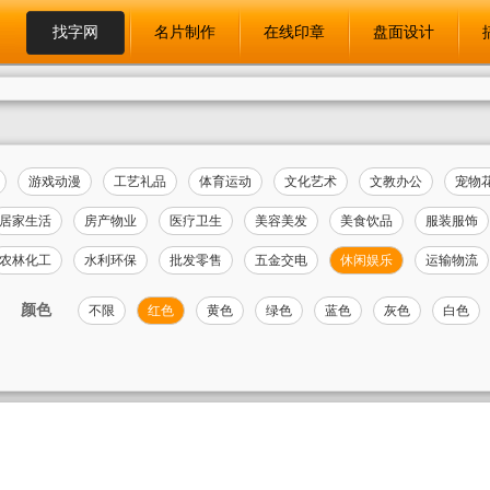
找字网
名片制作
在线印章
盘面设计
游戏动漫
工艺礼品
体育运动
文化艺术
文教办公
宠物
居家生活
房产物业
医疗卫生
美容美发
美食饮品
服装服饰
农林化工
水利环保
批发零售
五金交电
休闲娱乐
运输物流
颜色
不限
红色
黄色
绿色
蓝色
灰色
白色