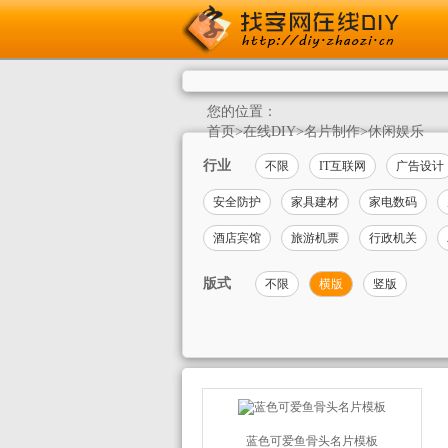
您的位置：
首页
>
在线DIY
>
名片制作
>
休闲娱乐
行业
不限
IT互联网
广告设计
安全防护
家具建材
家电数码
酒店宾馆
旅游机票
行政机关
版式
不限
横版
竖版
蓝色可爱鱼骨头名片模板