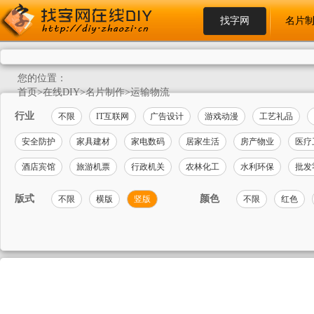
找字网
名片
您的位置：
首页
>
在线DIY
>
名片制作
>
运输物流
行业
不限
IT互联网
广告设计
游戏动漫
工艺礼品
安全防护
家具建材
家电数码
居家生活
房产物业
医疗
酒店宾馆
旅游机票
行政机关
农林化工
水利环保
批发
版式
颜色
不限
横版
竖版
不限
红色