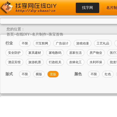
找字网
名片
您的位置：
首页
>
在线DIY
>
名片制作
>
珠宝首饰
行业
不限
IT互联网
广告设计
游戏动漫
工艺礼品
安全防护
家具建材
家电数码
居家生活
房产物业
医疗
酒店宾馆
旅游机票
行政机关
农林化工
水利环保
批发
版式
颜色
不限
横版
竖版
不限
红色