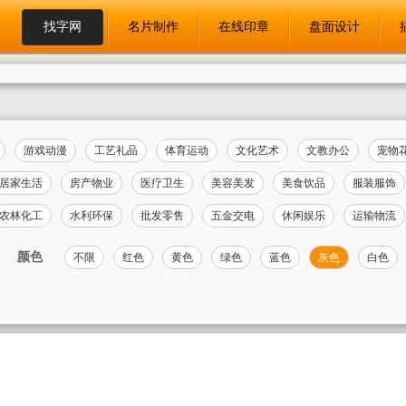
找字网
名片制作
在线印章
盘面设计
游戏动漫
工艺礼品
体育运动
文化艺术
文教办公
宠物
居家生活
房产物业
医疗卫生
美容美发
美食饮品
服装服饰
农林化工
水利环保
批发零售
五金交电
休闲娱乐
运输物流
颜色
不限
红色
黄色
绿色
蓝色
灰色
白色