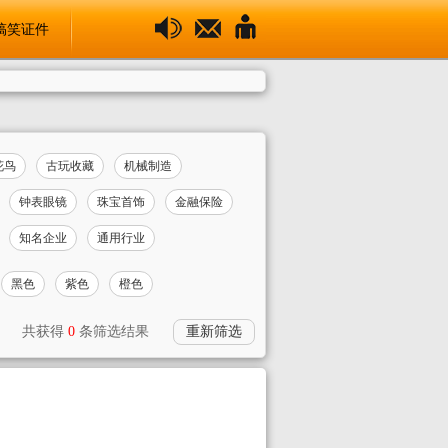
搞笑证件
花鸟
古玩收藏
机械制造
钟表眼镜
珠宝首饰
金融保险
知名企业
通用行业
黑色
紫色
橙色
共获得
0
条筛选结果
重新筛选