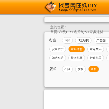
您的位置：
首页
>
在线DIY
>
名片制作
>
家具建材
行业
不限
IT互联网
广告设计
安全防护
家具建材
家电数码
酒店宾馆
旅游机票
行政机关
版式
不限
横版
竖版