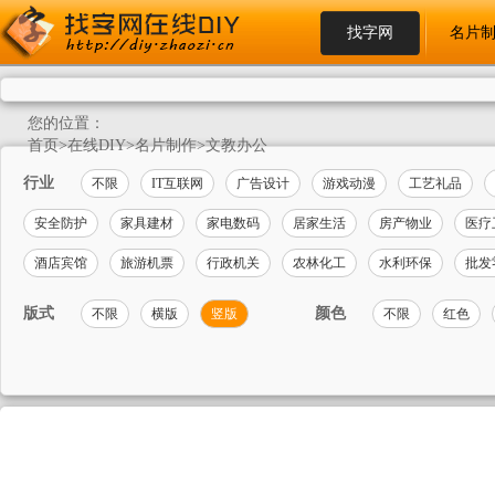
找字网
名片
您的位置：
首页
>
在线DIY
>
名片制作
>
文教办公
行业
不限
IT互联网
广告设计
游戏动漫
工艺礼品
安全防护
家具建材
家电数码
居家生活
房产物业
医疗
酒店宾馆
旅游机票
行政机关
农林化工
水利环保
批发
版式
颜色
不限
横版
竖版
不限
红色