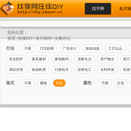
找字网
名片
您的位置：
首页
>
在线DIY
>
名片制作
>
文教办公
行业
不限
IT互联网
广告设计
游戏动漫
工艺礼品
安全防护
家具建材
家电数码
居家生活
房产物业
医疗
酒店宾馆
旅游机票
行政机关
农林化工
水利环保
批发
版式
颜色
不限
横版
竖版
不限
红色