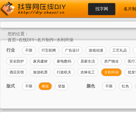
找字网
名片
您的位置：
首页
>
在线DIY
>
名片制作
>
水利环保
行业
不限
IT互联网
广告设计
游戏动漫
工艺礼品
安全防护
家具建材
家电数码
居家生活
房产物业
医疗
酒店宾馆
旅游机票
行政机关
农林化工
水利环保
批发
版式
颜色
不限
横版
竖版
不限
红色