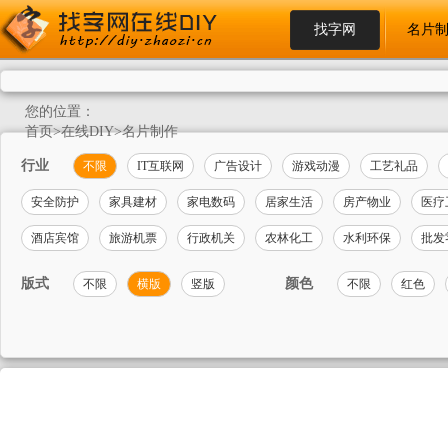
找字网
名片
您的位置：
首页
>
在线DIY
>
名片制作
行业
不限
IT互联网
广告设计
游戏动漫
工艺礼品
安全防护
家具建材
家电数码
居家生活
房产物业
医疗
酒店宾馆
旅游机票
行政机关
农林化工
水利环保
批发
版式
颜色
不限
横版
竖版
不限
红色