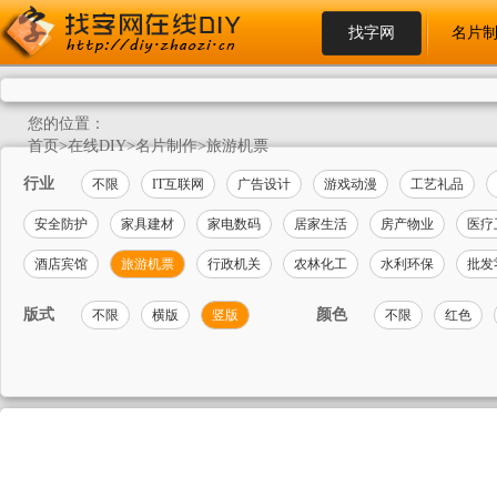
找字网
名片
您的位置：
首页
>
在线DIY
>
名片制作
>
旅游机票
行业
不限
IT互联网
广告设计
游戏动漫
工艺礼品
安全防护
家具建材
家电数码
居家生活
房产物业
医疗
酒店宾馆
旅游机票
行政机关
农林化工
水利环保
批发
版式
颜色
不限
横版
竖版
不限
红色