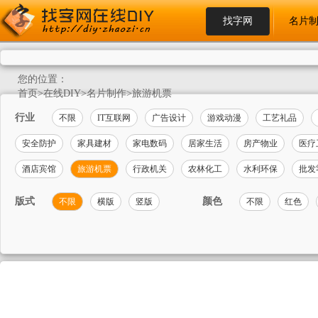
找字网
名片
您的位置：
首页
>
在线DIY
>
名片制作
>
旅游机票
行业
不限
IT互联网
广告设计
游戏动漫
工艺礼品
安全防护
家具建材
家电数码
居家生活
房产物业
医疗
酒店宾馆
旅游机票
行政机关
农林化工
水利环保
批发
版式
颜色
不限
横版
竖版
不限
红色