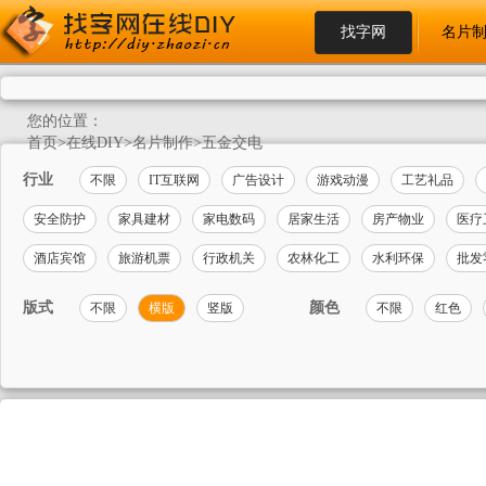
找字网
名片
您的位置：
首页
>
在线DIY
>
名片制作
>
五金交电
行业
不限
IT互联网
广告设计
游戏动漫
工艺礼品
安全防护
家具建材
家电数码
居家生活
房产物业
医疗
酒店宾馆
旅游机票
行政机关
农林化工
水利环保
批发
版式
颜色
不限
横版
竖版
不限
红色