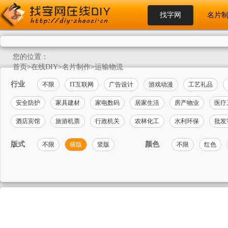
找字网
名片
您的位置：
首页
>
在线DIY
>
名片制作
>
运输物流
行业
不限
IT互联网
广告设计
游戏动漫
工艺礼品
安全防护
家具建材
家电数码
居家生活
房产物业
医疗
酒店宾馆
旅游机票
行政机关
农林化工
水利环保
批发
版式
颜色
不限
横版
竖版
不限
红色