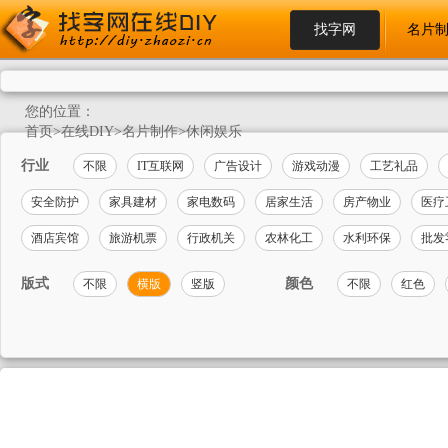
找字网
名片
您的位置：
首页
>
在线DIY
>
名片制作
>
休闲娱乐
行业
不限
IT互联网
广告设计
游戏动漫
工艺礼品
安全防护
家具建材
家电数码
居家生活
房产物业
医疗
酒店宾馆
旅游机票
行政机关
农林化工
水利环保
批发
版式
颜色
不限
横版
竖版
不限
红色