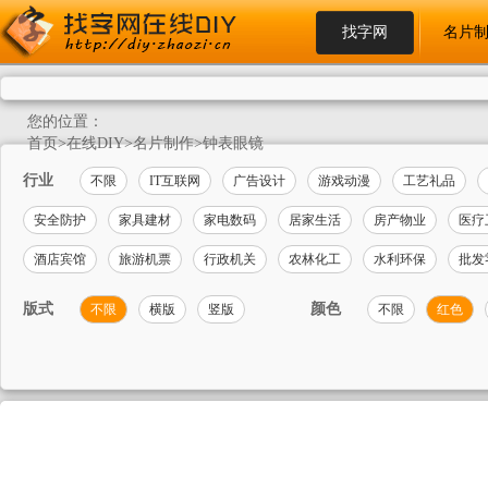
找字网
名片
您的位置：
首页
>
在线DIY
>
名片制作
>
钟表眼镜
行业
不限
IT互联网
广告设计
游戏动漫
工艺礼品
安全防护
家具建材
家电数码
居家生活
房产物业
医疗
酒店宾馆
旅游机票
行政机关
农林化工
水利环保
批发
版式
颜色
不限
横版
竖版
不限
红色