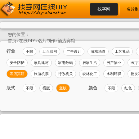
找字网
名片
您的位置：
首页
>
在线DIY
>
名片制作
>
酒店宾馆
行业
不限
IT互联网
广告设计
游戏动漫
工艺礼品
安全防护
家具建材
家电数码
居家生活
房产物业
医疗
酒店宾馆
旅游机票
行政机关
农林化工
水利环保
批发
版式
颜色
不限
横版
竖版
不限
红色