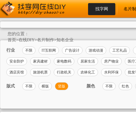
找字网
名片
您的位置：
首页
>
在线DIY
>
名片制作
>
知名企业
行业
不限
IT互联网
广告设计
游戏动漫
工艺礼品
安全防护
家具建材
家电数码
居家生活
房产物业
医疗
酒店宾馆
旅游机票
行政机关
农林化工
水利环保
批发
版式
颜色
不限
横版
竖版
不限
红色