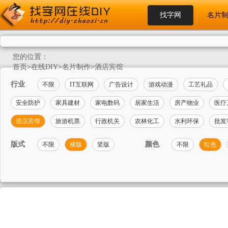
找字网
名片
您的位置：
首页
>
在线DIY
>
名片制作
>
酒店宾馆
行业
不限
IT互联网
广告设计
游戏动漫
工艺礼品
安全防护
家具建材
家电数码
居家生活
房产物业
医疗
酒店宾馆
旅游机票
行政机关
农林化工
水利环保
批发
版式
颜色
不限
横版
竖版
不限
红色