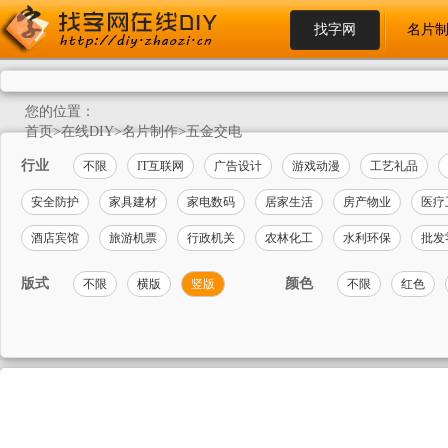
找字网
名片
您的位置：
首页
>
在线DIY
>
名片制作
>
五金交电
行业
不限
IT互联网
广告设计
游戏动漫
工艺礼品
安全防护
家具建材
家电数码
居家生活
房产物业
医疗
酒店宾馆
旅游机票
行政机关
农林化工
水利环保
批发
版式
颜色
不限
横版
竖版
不限
红色