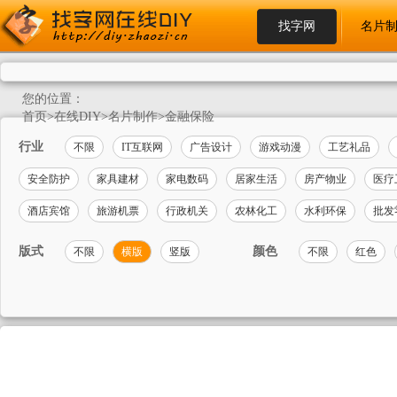
找字网
名片
您的位置：
首页
>
在线DIY
>
名片制作
>
金融保险
行业
不限
IT互联网
广告设计
游戏动漫
工艺礼品
安全防护
家具建材
家电数码
居家生活
房产物业
医疗
酒店宾馆
旅游机票
行政机关
农林化工
水利环保
批发
版式
颜色
不限
横版
竖版
不限
红色