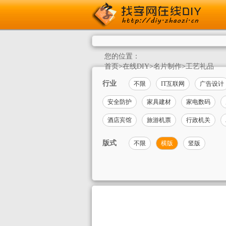
您的位置：
首页
>
在线DIY
>
名片制作
>
工艺礼品
行业
不限
IT互联网
广告设计
安全防护
家具建材
家电数码
酒店宾馆
旅游机票
行政机关
版式
不限
横版
竖版