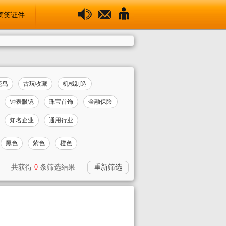
搞笑证件
花鸟
古玩收藏
机械制造
钟表眼镜
珠宝首饰
金融保险
知名企业
通用行业
黑色
紫色
橙色
共获得
0
条筛选结果
重新筛选