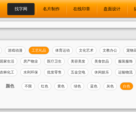
找字网
名片制作
在线印章
盘面设计
游戏动漫
工艺礼品
体育运动
文化艺术
文教办公
宠物
居家生活
房产物业
医疗卫生
美容美发
美食饮品
服装服饰
农林化工
水利环保
批发零售
五金交电
休闲娱乐
运输物流
颜色
不限
红色
黄色
绿色
蓝色
灰色
白色