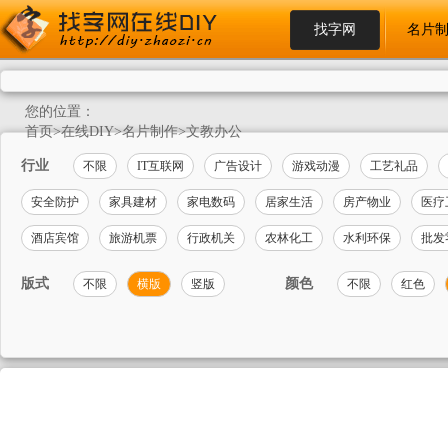
找字网
名片
您的位置：
首页
>
在线DIY
>
名片制作
>
文教办公
行业
不限
IT互联网
广告设计
游戏动漫
工艺礼品
安全防护
家具建材
家电数码
居家生活
房产物业
医疗
酒店宾馆
旅游机票
行政机关
农林化工
水利环保
批发
版式
颜色
不限
横版
竖版
不限
红色