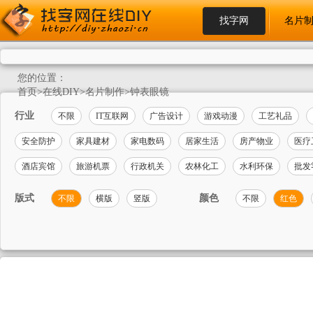
找字网
名片
您的位置：
首页
>
在线DIY
>
名片制作
>
钟表眼镜
行业
不限
IT互联网
广告设计
游戏动漫
工艺礼品
安全防护
家具建材
家电数码
居家生活
房产物业
医疗
酒店宾馆
旅游机票
行政机关
农林化工
水利环保
批发
版式
颜色
不限
横版
竖版
不限
红色