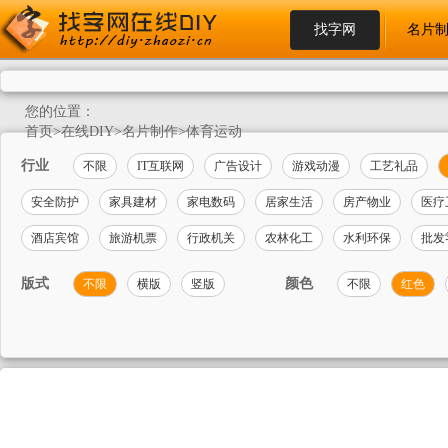
找字网
名片
您的位置：
首页
>
在线DIY
>
名片制作
>
体育运动
行业
不限
IT互联网
广告设计
游戏动漫
工艺礼品
安全防护
家具建材
家电数码
居家生活
房产物业
医疗
酒店宾馆
旅游机票
行政机关
农林化工
水利环保
批发
版式
颜色
不限
横版
竖版
不限
红色