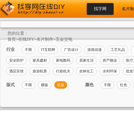
找字网
名片
您的位置：
首页
>
在线DIY
>
名片制作
>
五金交电
行业
不限
IT互联网
广告设计
游戏动漫
工艺礼品
安全防护
家具建材
家电数码
居家生活
房产物业
医疗
酒店宾馆
旅游机票
行政机关
农林化工
水利环保
批发
版式
颜色
不限
横版
竖版
不限
红色