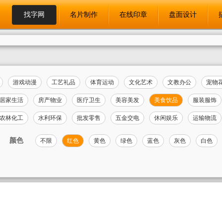
找字网
名片制作
在线印章
盘面设计
游戏动漫
工艺礼品
体育运动
文化艺术
文教办公
宠物
居家生活
房产物业
医疗卫生
美容美发
美食饮品
服装服饰
农林化工
水利环保
批发零售
五金交电
休闲娱乐
运输物流
颜色
不限
红色
黄色
绿色
蓝色
灰色
白色