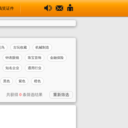
搞笑证件
花鸟
古玩收藏
机械制造
钟表眼镜
珠宝首饰
金融保险
知名企业
通用行业
黑色
紫色
橙色
共获得
0
条筛选结果
重新筛选