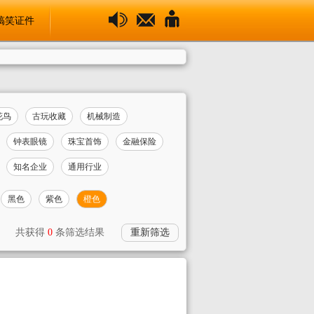
搞笑证件
花鸟
古玩收藏
机械制造
钟表眼镜
珠宝首饰
金融保险
知名企业
通用行业
黑色
紫色
橙色
共获得
0
条筛选结果
重新筛选