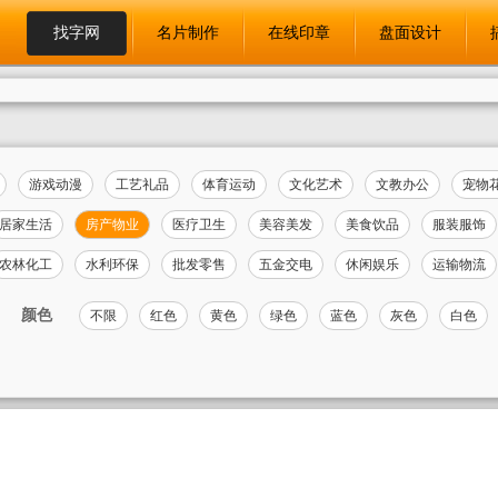
找字网
名片制作
在线印章
盘面设计
游戏动漫
工艺礼品
体育运动
文化艺术
文教办公
宠物
居家生活
房产物业
医疗卫生
美容美发
美食饮品
服装服饰
农林化工
水利环保
批发零售
五金交电
休闲娱乐
运输物流
颜色
不限
红色
黄色
绿色
蓝色
灰色
白色