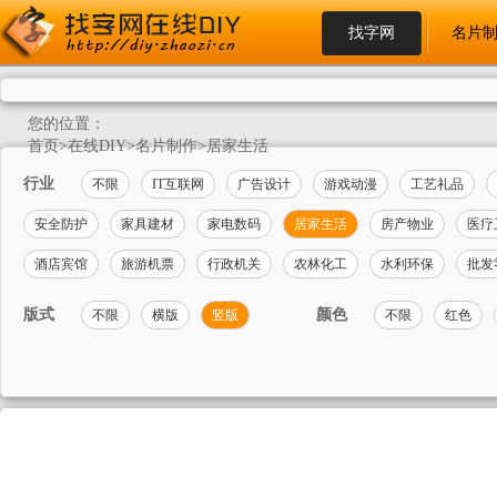
找字网
名片
您的位置：
首页
>
在线DIY
>
名片制作
>
居家生活
行业
不限
IT互联网
广告设计
游戏动漫
工艺礼品
安全防护
家具建材
家电数码
居家生活
房产物业
医疗
酒店宾馆
旅游机票
行政机关
农林化工
水利环保
批发
版式
颜色
不限
横版
竖版
不限
红色