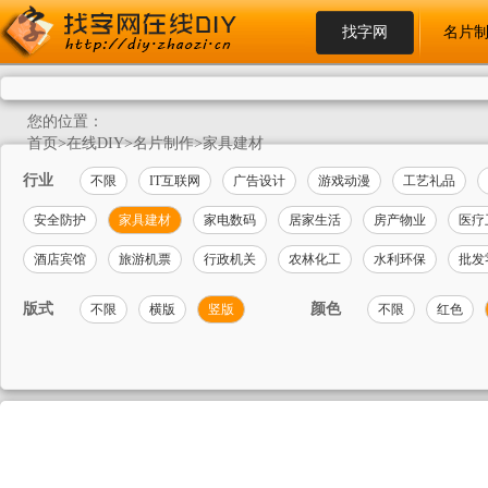
找字网
名片
您的位置：
首页
>
在线DIY
>
名片制作
>
家具建材
行业
不限
IT互联网
广告设计
游戏动漫
工艺礼品
安全防护
家具建材
家电数码
居家生活
房产物业
医疗
酒店宾馆
旅游机票
行政机关
农林化工
水利环保
批发
版式
颜色
不限
横版
竖版
不限
红色