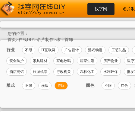
找字网
名片
您的位置：
首页
>
在线DIY
>
名片制作
>
珠宝首饰
行业
不限
IT互联网
广告设计
游戏动漫
工艺礼品
安全防护
家具建材
家电数码
居家生活
房产物业
医疗
酒店宾馆
旅游机票
行政机关
农林化工
水利环保
批发
版式
颜色
不限
横版
竖版
不限
红色