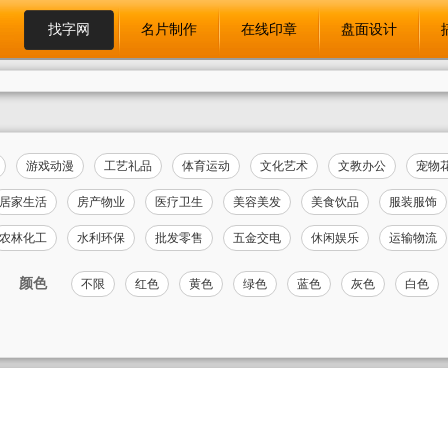
找字网
名片制作
在线印章
盘面设计
游戏动漫
工艺礼品
体育运动
文化艺术
文教办公
宠物
居家生活
房产物业
医疗卫生
美容美发
美食饮品
服装服饰
农林化工
水利环保
批发零售
五金交电
休闲娱乐
运输物流
颜色
不限
红色
黄色
绿色
蓝色
灰色
白色