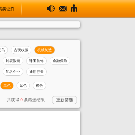
搞笑证件
花鸟
古玩收藏
机械制造
钟表眼镜
珠宝首饰
金融保险
知名企业
通用行业
黑色
紫色
橙色
共获得
0
条筛选结果
重新筛选