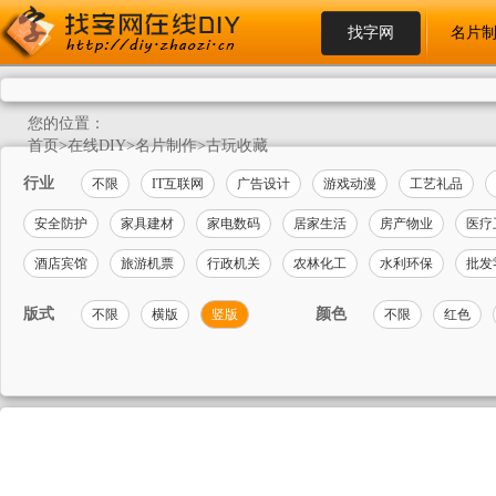
找字网
名片
您的位置：
首页
>
在线DIY
>
名片制作
>
古玩收藏
行业
不限
IT互联网
广告设计
游戏动漫
工艺礼品
安全防护
家具建材
家电数码
居家生活
房产物业
医疗
酒店宾馆
旅游机票
行政机关
农林化工
水利环保
批发
版式
颜色
不限
横版
竖版
不限
红色