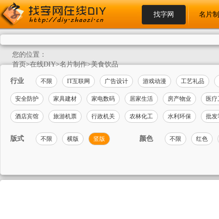
找字网
名片
您的位置：
首页
>
在线DIY
>
名片制作
>
美食饮品
行业
不限
IT互联网
广告设计
游戏动漫
工艺礼品
安全防护
家具建材
家电数码
居家生活
房产物业
医疗
酒店宾馆
旅游机票
行政机关
农林化工
水利环保
批发
版式
颜色
不限
横版
竖版
不限
红色