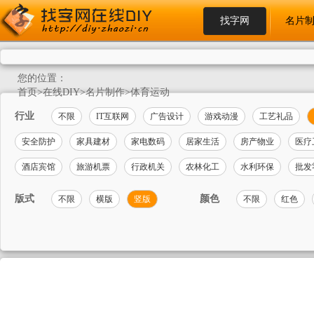
找字网
名片
您的位置：
首页
>
在线DIY
>
名片制作
>
体育运动
行业
不限
IT互联网
广告设计
游戏动漫
工艺礼品
安全防护
家具建材
家电数码
居家生活
房产物业
医疗
酒店宾馆
旅游机票
行政机关
农林化工
水利环保
批发
版式
颜色
不限
横版
竖版
不限
红色