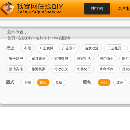
找字网
名片
您的位置：
首页
>
在线DIY
>
名片制作
>
钟表眼镜
行业
不限
IT互联网
广告设计
游戏动漫
工艺礼品
安全防护
家具建材
家电数码
居家生活
房产物业
医疗
酒店宾馆
旅游机票
行政机关
农林化工
水利环保
批发
版式
颜色
不限
横版
竖版
不限
红色