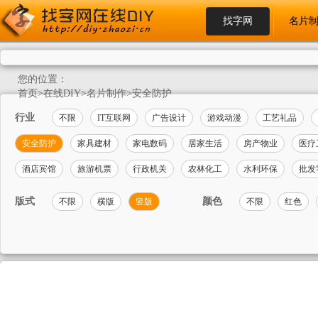
找字网
名片
您的位置：
首页
>
在线DIY
>
名片制作
>
安全防护
行业
不限
IT互联网
广告设计
游戏动漫
工艺礼品
安全防护
家具建材
家电数码
居家生活
房产物业
医疗
酒店宾馆
旅游机票
行政机关
农林化工
水利环保
批发
版式
颜色
不限
横版
竖版
不限
红色