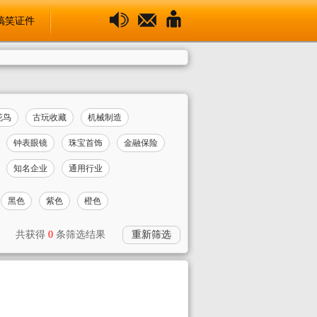
搞笑证件
花鸟
古玩收藏
机械制造
钟表眼镜
珠宝首饰
金融保险
知名企业
通用行业
黑色
紫色
橙色
共获得
0
条筛选结果
重新筛选