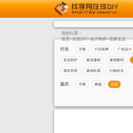
您的位置：
首页
>
在线DIY
>
名片制作
>
居家生活
行业
不限
IT互联网
广告设计
安全防护
家具建材
家电数码
酒店宾馆
旅游机票
行政机关
版式
不限
横版
竖版