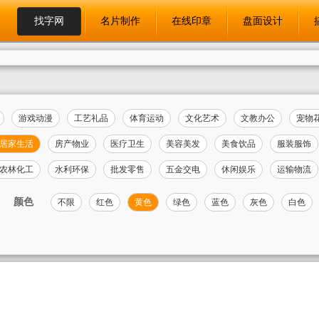
找字网
名片制作
在线印章
盘面设计
游戏动漫
工艺礼品
体育运动
文化艺术
文教办公
宠物
居家生活
房产物业
医疗卫生
美容美发
美食饮品
服装服饰
农林化工
水利环保
批发零售
五金交电
休闲娱乐
运输物流
颜色
不限
红色
黄色
绿色
蓝色
灰色
白色